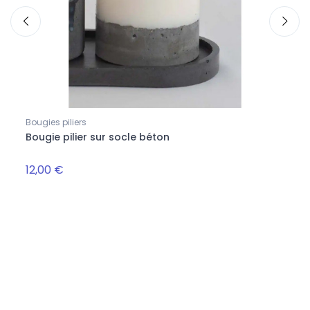
Bougies piliers
Objet
Bougie pilier sur socle béton
Plat
anth
12,00 €
12,0
Suivez-nous